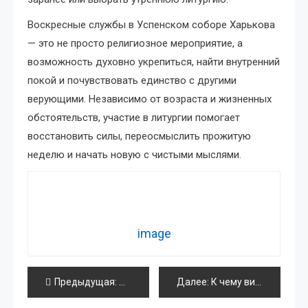
Воскресные службы в Успенском соборе Харькова
— это не просто религиозное мероприятие, а
возможность духовно укрепиться, найти внутренний
покой и почувствовать единство с другими
верующими. Независимо от возраста и жизненных
обстоятельств, участие в литургии помогает
восстановить силы, переосмыслить прожитую
неделю и начать новую с чистыми мыслями.
image
Навигация
Предыдущая:
Как выбрать плитку Керама Марацци дл
Далее:
К чему видеть 21:12 каждый день?