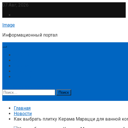
Перейти
07 Авг, 2026
к
содержимому
Image
Информационный портал
События
Мир
Бизнес
Культура
Новости
кнопка режима сайта
Найти:
Подписка
Главная
Новости
Как выбрать плитку Керама Марацци для ванной к