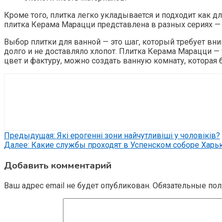
Кроме того, плитка легко укладывается и подходит как д
плитка Керама Марацци представлена в разных сериях 
Выбор плитки для ванной — это шаг, который требует вн
долго и не доставляло хлопот. Плитка Керама Марацци —
цвет и фактуру, можно создать ванную комнату, которая 
Навигация
Предыдущая:
Які ерогенні зони найчутливіші у чоловіків?
Далее:
Какие службы проходят в Успенском соборе Харь
по
Добавить комментарий
записям
Ваш адрес email не будет опубликован.
Обязательные по