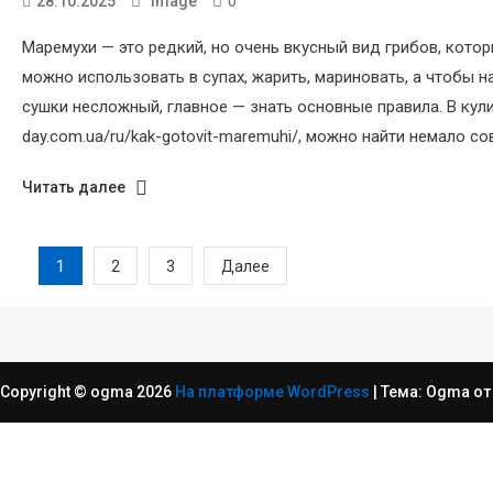
0
28.10.2025
image
Маремухи — это редкий, но очень вкусный вид грибов, кото
можно использовать в супах, жарить, мариновать, а чтобы н
сушки несложный, главное — знать основные правила. В кулин
day.com.ua/ru/kak-gotovit-maremuhi/, можно найти немало со
Читать далее
Пагинация
1
2
3
Далее
записей
Copyright © ogma 2026
На платформе WordPress
|
Тема: Ogma о