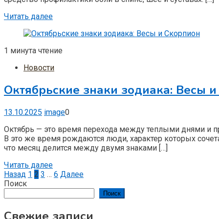
Читать далее
1 минута чтение
Новости
Октябрьские знаки зодиака: Весы и
13.10.2025
image
0
Октябрь — это время перехода между теплыми днями и пр
В это же время рождаются люди, характер которых сочетае
что месяц делится между двумя знаками […]
Читать далее
Пагинация
Назад
1
2
3
…
6
Далее
Поиск
записей
Поиск
Свежие записи