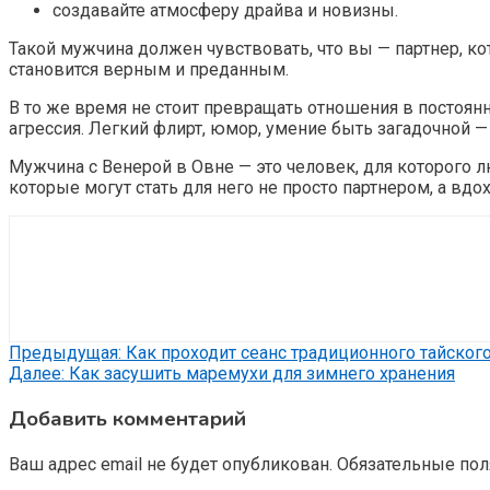
создавайте атмосферу драйва и новизны.
Такой мужчина должен чувствовать, что вы — партнер, кот
становится верным и преданным.
В то же время не стоит превращать отношения в постоянно
агрессия. Легкий флирт, юмор, умение быть загадочной —
Мужчина с Венерой в Овне — это человек, для которого 
которые могут стать для него не просто партнером, а вд
Навигация
Предыдущая:
Как проходит сеанс традиционного тайског
Далее:
Как засушить маремухи для зимнего хранения
по
Добавить комментарий
записям
Ваш адрес email не будет опубликован.
Обязательные по