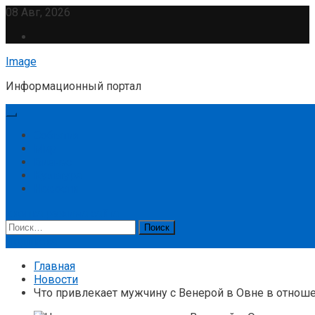
Перейти
08 Авг, 2026
к
содержимому
Image
Информационный портал
События
Мир
Бизнес
Культура
Новости
кнопка режима сайта
Найти:
Подписка
Главная
Новости
Что привлекает мужчину с Венерой в Овне в отнош