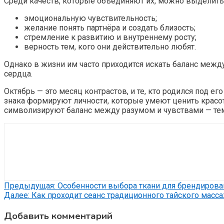
Среди качеств, которые объединяют их, можно выделить
эмоциональную чувствительность;
желание понять партнёра и создать близость;
стремление к развитию и внутреннему росту;
верность тем, кого они действительно любят.
Однако в жизни им часто приходится искать баланс между
сердца.
Октябрь — это месяц контрастов, и те, кто родился под е
знака формируют личности, которые умеют ценить красоту
символизируют баланс между разумом и чувствами — тем
Навигация
Предыдущая:
Особенности выбора ткани для брендирова
Далее:
Как проходит сеанс традиционного тайского масс
по
Добавить комментарий
записям