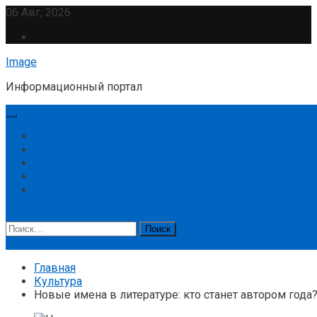
Перейти
06 Авг, 2026
к
содержимому
Image
Информационный портал
События
Мир
Бизнес
Культура
Новости
кнопка режима сайта
Найти:
Подписка
Главная
Культура
Новые имена в литературе: кто станет автором года