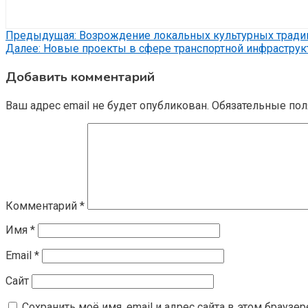
Навигация
Предыдущая:
Возрождение локальных культурных традиц
Далее:
Новые проекты в сфере транспортной инфраструк
по
Добавить комментарий
записям
Ваш адрес email не будет опубликован.
Обязательные по
Комментарий
*
Имя
*
Email
*
Сайт
Сохранить моё имя, email и адрес сайта в этом брауз