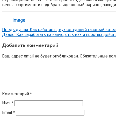
весь ассортимент и подобрать идеальный вариант, заход
image
Навигация
Предыдущая:
Как работает двухконтурный газовый котё
Далее:
Как заработать на капче, отзывах и простых дейст
по
Добавить комментарий
записям
Ваш адрес email не будет опубликован.
Обязательные по
Комментарий
*
Имя
*
Email
*