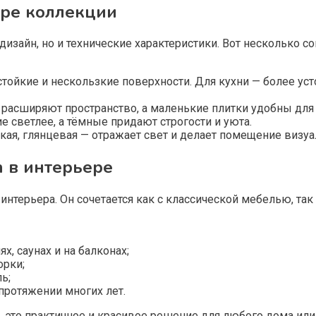
оре коллекции
 дизайн, но и технические характеристики. Вот несколько 
тойкие и нескользкие поверхности. Для кухни — более ус
расширяют пространство, а маленькие плитки удобны для
 светлее, а тёмные придают строгости и уюта.
кая, глянцевая — отражает свет и делает помещение визуа
 в интерьере
 интерьера. Он сочетается как с классической мебелью, та
, саунах и на балконах;
орки;
ь;
протяжении многих лет.
л, это практичное и красивое решение для любого дома или