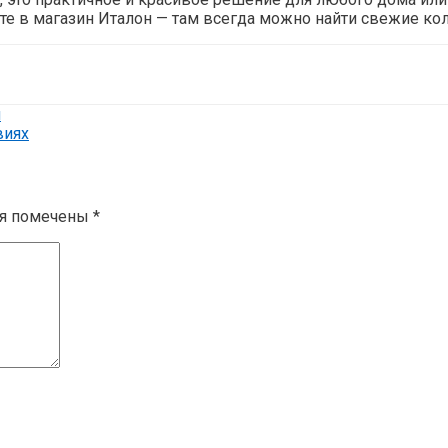
ите в магазин Италон — там всегда можно найти свежие ко
л
виях
ля помечены
*