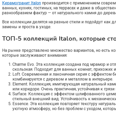
Керамогранит Italon
производится с применением современ
ванных, кухнях, гостиных, на террасах и даже в общест
разнообразием фактур — от натурального камня до дерева
Все коллекции делятся на разные стили и подойдут как дл
замены и проста в уходе.
ТОП-5 коллекций Italon, которые ст
На рынке представлено множество вариантов, но есть ко
которые заслуживают внимания:
Charme Evo. Эта коллекция создана под мрамор и отл
скользкая. Подходит для ванных комнат, прихожих и
Loft. Современная и лаконичная серия с эффектом б
комбинируется с деревом и металлом в интерьере.
Element. Коллекция, имитирующая натуральный каме
или коридоре. Очень практичная, устойчивая к грязи 
Surface. Коллекция с эффектом шлифованного цемен
стильный внешний вид. Устойчивость к механичес
Essence. Эта коллекция повторяет текстуру натурал
уютную атмосферу, но без проблем с уходом, котор