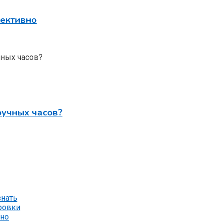
фективно
ручных часов?
знать
ровки
вно