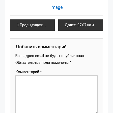
image
Навигация
Предыдущая:
Самые экзотические услуги эскорт-агент
Далее:
07:07 на часах – как оно влияет на личную жизнь и партнёрство?
по
записям
Добавить комментарий
Ваш адрес email не будет опубликован.
Обязательные поля помечены
*
Комментарий
*